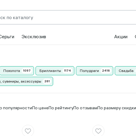
Серьги
Эксклюзив
Акции
Позолота
Бриллианты
Полудраги
Свадьба
, сувениры, аксессуары
о популярности
По цене
По рейтингу
По отзывам
По размеру скидк