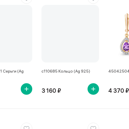
 Серьги (Ag
с110685 Кольцо (Ag 925)
45042504А
3 160 ₽
4 370 ₽