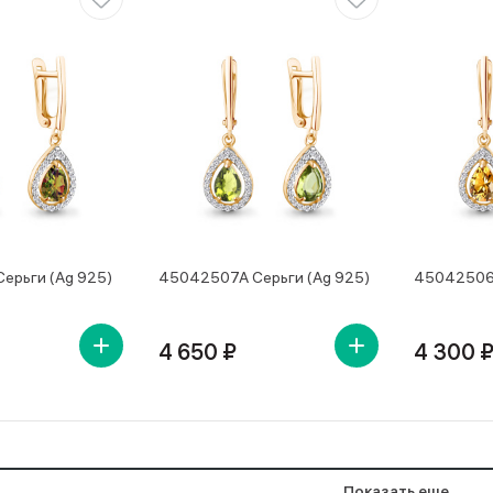
ерьги (Ag 925)
45042507А Серьги (Ag 925)
45042506А
4 650 ₽
4 300 