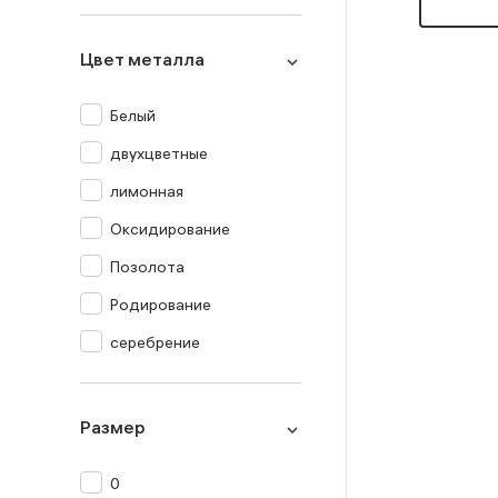
Миксы
Оникс
Цвет металла
Опал
Перламутр
Белый
Празиолит
двухцветные
Прочие
лимонная
Раух-топаз
Оксидирование
Родолит
Позолота
Рубин
Родирование
Сапфир
серебрение
Топаз
Турмалин
Размер
Фианит
0
Хризолит