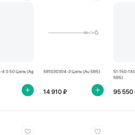
4 0.50 Цепь (Ag
581030304-3 Цепь (Au 585)
51-150-140
585)
14 910 ₽
95 550