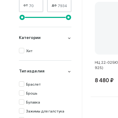
от
до
Категории
Хит
НЦ 22-025Ю-
925)
Тип изделия
8 480 ₽
Браслет
Брошь
Булавка
Зажимы для галстука