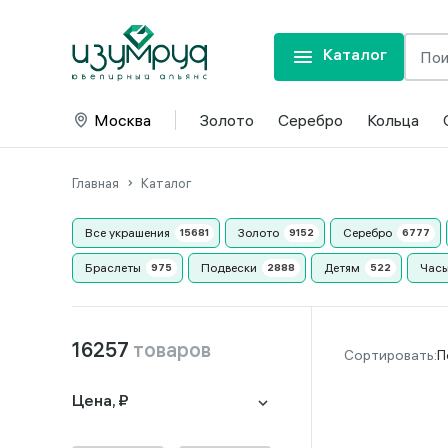
Каталог
Москва
Золото
Серебро
Кольца
Главная
Каталог
Все украшения
Золото
Серебро
Браслеты
Подвески
Детям
Часы
16257
товаров
П
Цена, ₽