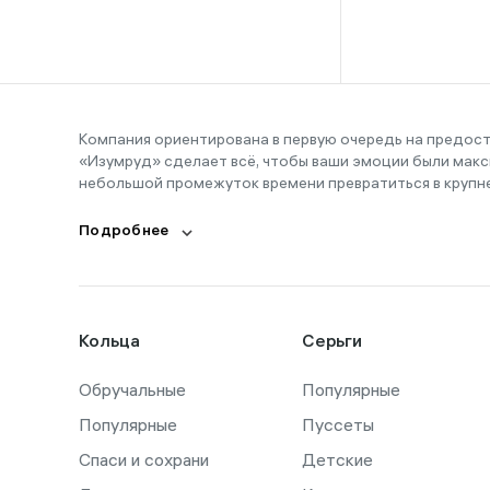
16-16,5
16-17
16-18
16-19
Компания ориентирована в первую очередь на предос
«Изумруд» сделает всё, чтобы ваши эмоции были макс
16-20
небольшой промежуток времени превратиться в крупн
17
Подробнее
17,5
17-19
17-20
Кольца
Серьги
18
Обручальные
18,5
Популярные
Популярные
Пуссеты
18-19
Спаси и сохрани
Детские
18-21,5