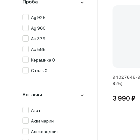
Проба
Ag 925
Ag 960
Au 375
Au 585
Керамика 0
Сталь 0
94027648-91
925)
Вставки
3 990 ₽
Агат
Аквамарин
Александрит