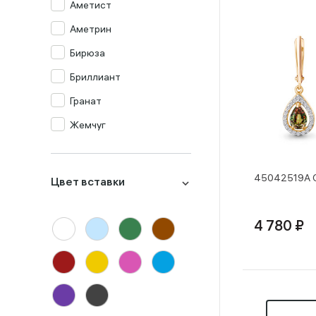
Аметист
Аметрин
Бирюза
Бриллиант
Гранат
Жемчуг
Изумруд
Изумруд синт.
45042519А С
Цвет вставки
Кварц мистик
Коралл
4 780 ₽
Корунд
Лондон-топаз
Малахит