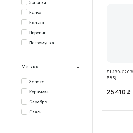
Запонки
Колье
Кольцо
Пирсинг
Погремушка
Подвеска
Серьги
Металл
51-180-02035
Столовый прибор
585)
Золото
Сувенир
Керамика
25 410 ₽
Цепь
Серебро
Часы
Сталь
Шнур