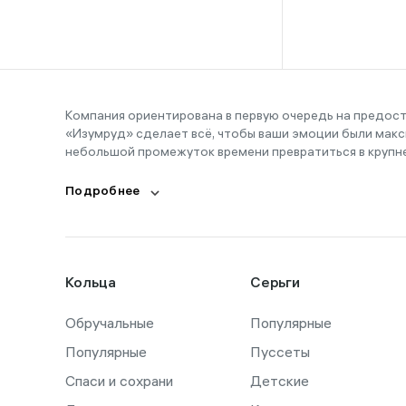
16-16,5
16-17
16-18
16-19
Компания ориентирована в первую очередь на предос
«Изумруд» сделает всё, чтобы ваши эмоции были макс
16-20
небольшой промежуток времени превратиться в крупн
17
Подробнее
17,5
17-19
17-20
Кольца
Серьги
18
Обручальные
18,5
Популярные
Популярные
Пуссеты
18-19
Спаси и сохрани
Детские
18-21,5