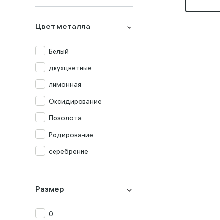
Миксы
Оникс
Цвет металла
Опал
Перламутр
Белый
Празиолит
двухцветные
Прочие
лимонная
Раух-топаз
Оксидирование
Родолит
Позолота
Рубин
Родирование
Сапфир
серебрение
Топаз
Турмалин
Размер
Фианит
0
Хризолит