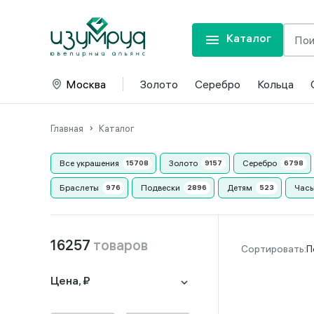
Каталог
Москва
Золото
Серебро
Кольца
Главная
Каталог
Все украшения
Золото
Серебро
Браслеты
Подвески
Детям
Часы
16257
товаров
П
Цена, ₽