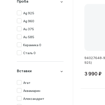
Проба
Ag 925
Ag 960
Au 375
Au 585
Керамика 0
Сталь 0
94027648-91
925)
Вставки
3 990 ₽
Агат
Аквамарин
Александрит