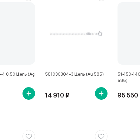
4 0.50 Цепь (Ag
581030304-3 Цепь (Au 585)
51-150-140
585)
14 910 ₽
95 550