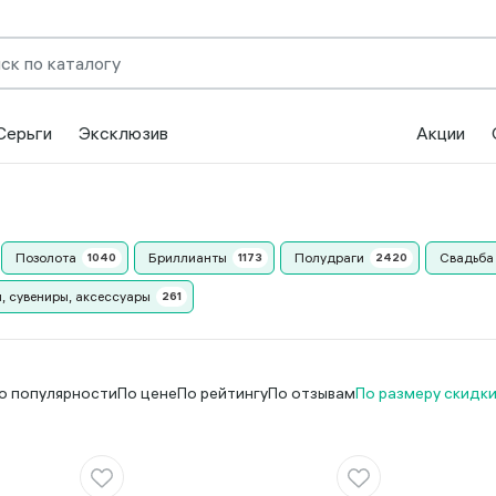
Серьги
Эксклюзив
Акции
Позолота
Бриллианты
Полудраги
Свадьба
, сувениры, аксессуары
о популярности
По цене
По рейтингу
По отзывам
По размеру скидк