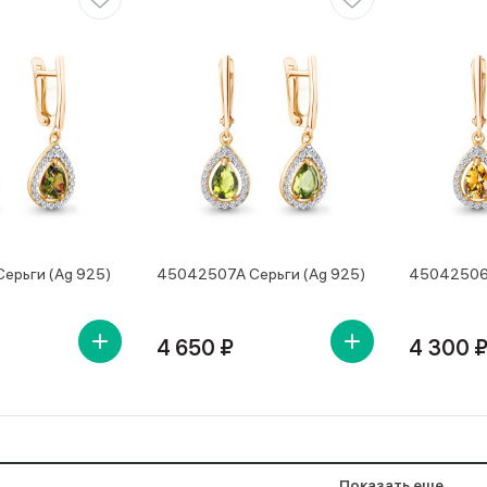
ерьги (Ag 925)
45042507А Серьги (Ag 925)
45042506А
4 650 ₽
4 300 