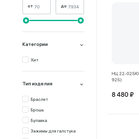
от
до
Категории
Хит
НЦ 22-025Ю-
925)
Тип изделия
8 480 ₽
Браслет
Брошь
Булавка
Зажимы для галстука