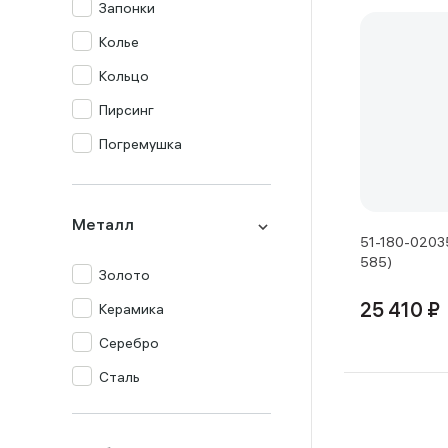
Запонки
Колье
Кольцо
Пирсинг
Погремушка
Подвеска
Серьги
Металл
51-180-02035
Столовый прибор
585)
Золото
Сувенир
Керамика
25 410 ₽
Цепь
Серебро
Часы
Сталь
Шнур