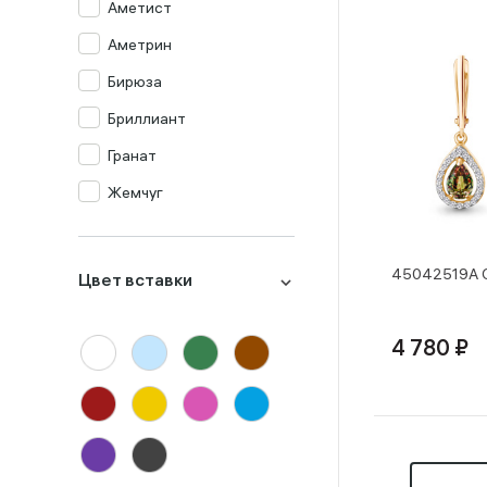
Аметист
Аметрин
Бирюза
Бриллиант
Гранат
Жемчуг
Изумруд
Изумруд синт.
45042519А С
Цвет вставки
Кварц мистик
Коралл
4 780 ₽
Корунд
Лондон-топаз
Малахит