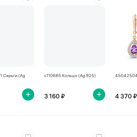
 Серьги (Ag
с110685 Кольцо (Ag 925)
45042504А
3 160 ₽
4 370 ₽