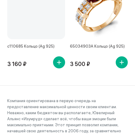
с110685 Кольцо (Ag 925)
65034903А Кольцо (Ag 925)
1
3 160 ₽
3 500 ₽
Компания ориентирована в первую очередь на
предоставление максимальной ценности своим клиентам.
Неважно, каким бюджетом вы располагаете, Ювелирный
Альянс «Изумруд» сделает всё, чтобы ваши эмоции были
максимально приятными. Этот принцип позволил компании,
начавшей свою деятельность в 2006 году, за сравнительно