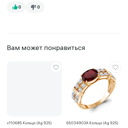
Вам может понравиться
с110685 Кольцо (Ag 925)
65034903А Кольцо (Ag 925)
1