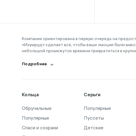
16-16,5
16-17
16-18
16-19
Компания ориентирована в первую очередь на предос
«Изумруд» сделает всё, чтобы ваши эмоции были макс
16-20
небольшой промежуток времени превратиться в крупн
17
Подробнее
17,5
17-19
17-20
Кольца
Серьги
18
Обручальные
18,5
Популярные
Популярные
Пуссеты
18-19
Спаси и сохрани
Детские
18-21,5