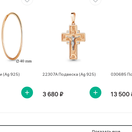
и (Ag 925)
22307А Подвеска (Ag 925)
030685 По
3 680 ₽
13 500 