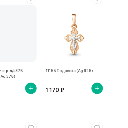
стр-я/з375
11155 Подвеска (Ag 925)
(Au 375)
1 170 ₽