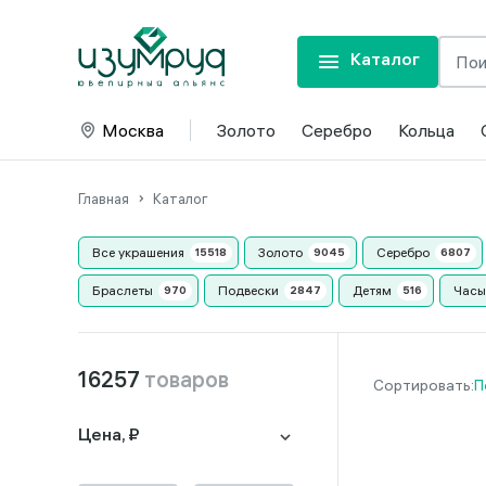
Каталог
Москва
Золото
Серебро
Кольца
Главная
Каталог
Все украшения
Золото
Серебро
Браслеты
Подвески
Детям
Часы
16257
товаров
П
Цена, ₽