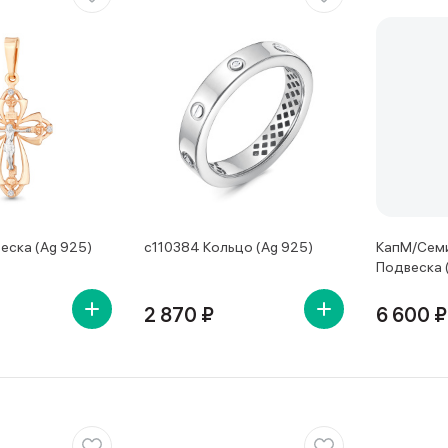
еска (Ag 925)
с110384 Кольцо (Ag 925)
КапМ/Семи
Подвеска 
2 870 ₽
6 600 ₽