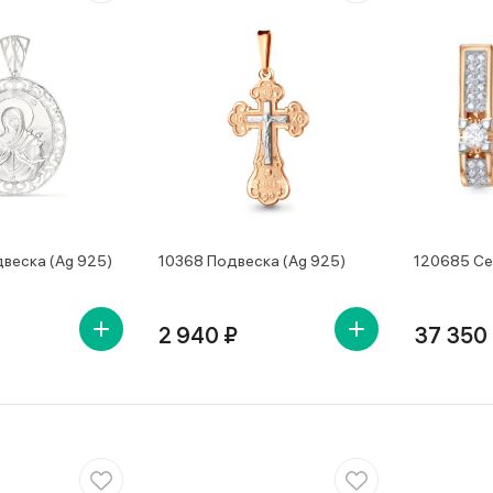
веска (Ag 925)
10368 Подвеска (Ag 925)
120685 Се
2 940 ₽
37 350