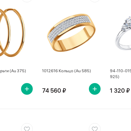
рьги (Au 375)
1012616 Кольцо (Au 585)
94-110-01
925)
74 560 ₽
1 320 ₽