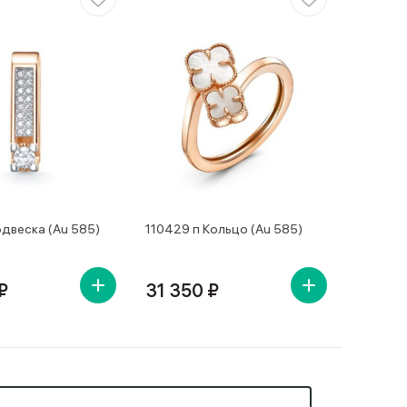
двеска (Au 585)
110429 п Кольцо (Au 585)
₽
31 350 ₽