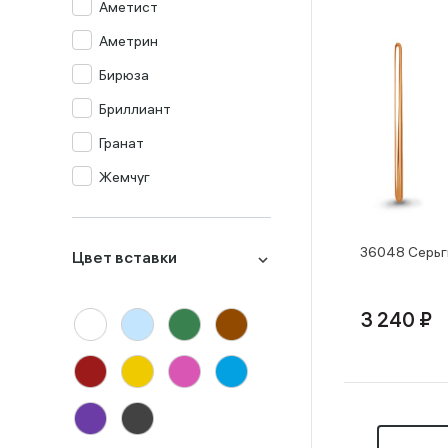
Аметист
Аметрин
Бирюза
Бриллиант
Гранат
Жемчуг
Изумруд
Изумруд синт.
36048 Серьг
Цвет вставки
Кварц мистик
Коралл
3 240 ₽
Корунд
Лондон-топаз
Малахит