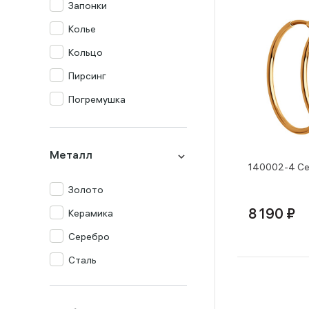
Запонки
Колье
Кольцо
Пирсинг
Погремушка
Подвеска
Серьги
Металл
140002-4 Се
Столовый прибор
Золото
Сувенир
Керамика
8 190 ₽
Цепь
Серебро
Часы
Сталь
Шнур