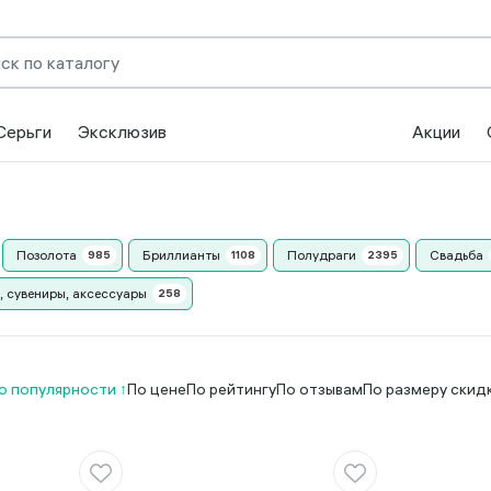
Серьги
Эксклюзив
Акции
Позолота
Бриллианты
Полудраги
Свадьба
, сувениры, аксессуары
о популярности
По цене
По рейтингу
По отзывам
По размеру скид