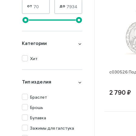
от
до
Категории
Хит
с030526 Под
Тип изделия
2 790 ₽
Браслет
Брошь
Булавка
Зажимы для галстука