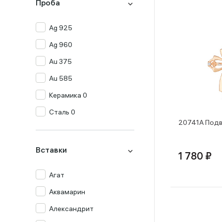
Проба
Ag 925
Ag 960
Au 375
Au 585
Керамика 0
Сталь 0
20741А Подв
Вставки
1 780 ₽
Агат
Аквамарин
Александрит