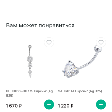
Вам может понравиться
0600022-00775 Пирсинг (Ag
94060114 Пирсинг (Ag 925)
7
925)
1 670 ₽
1 220 ₽