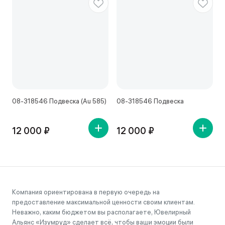
08-318546 Подвеска (Au 585)
08-318546 Подвеска
7
12 000 ₽
12 000 ₽
Компания ориентирована в первую очередь на
предоставление максимальной ценности своим клиентам.
Неважно, каким бюджетом вы располагаете, Ювелирный
Альянс «Изумруд» сделает всё, чтобы ваши эмоции были