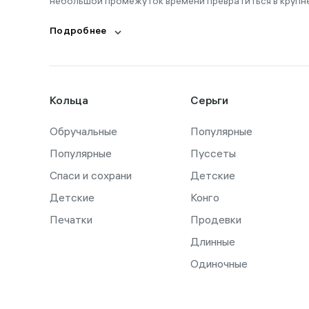
небольшой промежуток времени превратиться в крупн
Подробнее
Кольца
Серьги
Обручальные
Популярные
Популярные
Пуссеты
Спаси и сохрани
Детские
Детские
Конго
Печатки
Продевки
Длинные
Одиночные