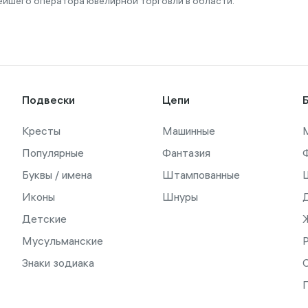
ейшего оператора ювелирной торговли в области.
Подвески
Цепи
Кресты
Машинные
Популярные
Фантазия
Буквы / имена
Штампованные
Иконы
Шнуры
Детские
Мусульманские
Знаки зодиака
С