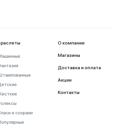
Браслеты
О компании
Машинные
Магазины
Фантазия
Доставка и оплата
Штампованные
Акции
Детские
Контакты
Жесткие
Ролексы
паси и сохрани
Популярные