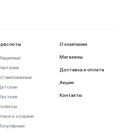
Браслеты
О компании
Машинные
Магазины
Фантазия
Доставка и оплата
Штампованные
Акции
Детские
Контакты
Жесткие
Ролексы
паси и сохрани
Популярные