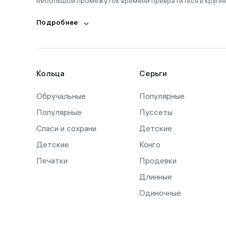
небольшой промежуток времени превратиться в крупн
Подробнее
Кольца
Серьги
Обручальные
Популярные
Популярные
Пуссеты
Спаси и сохрани
Детские
Детские
Конго
Печатки
Продевки
Длинные
Одиночные