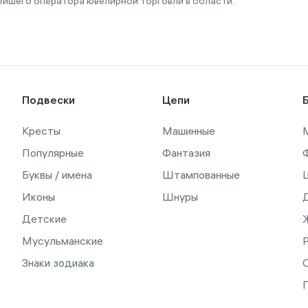
ейшего оператора ювелирной торговли в области.
Подвески
Цепи
Кресты
Машинные
Популярные
Фантазия
Буквы / имена
Штампованные
Иконы
Шнуры
Детские
Мусульманские
Знаки зодиака
С